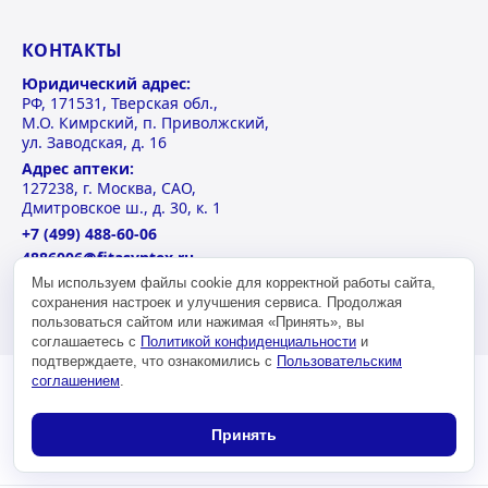
КОНТАКТЫ
Юридический адрес:
РФ, 171531, Тверская обл.,
М.О. Кимрский, п. Приволжский,
ул. Заводская, д. 16
Адрес аптеки:
127238, г. Москва, САО,
Дмитровское ш., д. 30, к. 1
+7 (499) 488-60-06
4886006@fitasyntex.ru
Пн-Пт: 09 – 21
Мы используем файлы cookie для корректной работы сайта,
сохранения настроек и улучшения сервиса. Продолжая
Сб-Вс: 10 – 18
пользоваться сайтом или нажимая «Принять», вы
соглашаетесь с
Политикой конфиденциальности
и
подтверждаете, что ознакомились с
Пользовательским
соглашением
.
Принять