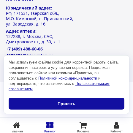
Юридический адрес:
РФ, 171531, Тверская обл.,
М.О. Кимрский, п. Приволжский,
ул. Заводская, д. 16
Адрес аптеки:
127238, г. Москва, САО,
Дмитровское ш., д. 30, к. 1
+7 (499) 488-60-06
4886006@fitasyntex.ru
Пн-Пт: 09 – 21
Мы используем файлы cookie для корректной работы сайта,
сохранения настроек и улучшения сервиса. Продолжая
Сб-Вс: 10 – 18
пользоваться сайтом или нажимая «Принять», вы
соглашаетесь с
Политикой конфиденциальности
и
подтверждаете, что ознакомились с
Пользовательским
соглашением
.
Принять
Главная
Каталог
Корзина
Кабинет