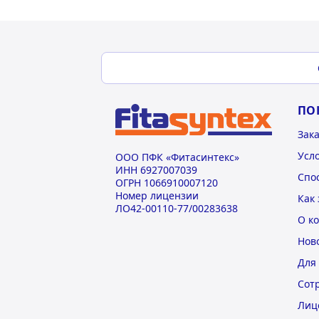
ПО
Зак
Усл
ООО ПФК «Фитасинтекс»
ИНН 6927007039
Спо
ОГРН 1066910007120
Номер лицензии
Как 
ЛО42-00110-77/00283638
О к
Нов
Для
Сот
Лиц