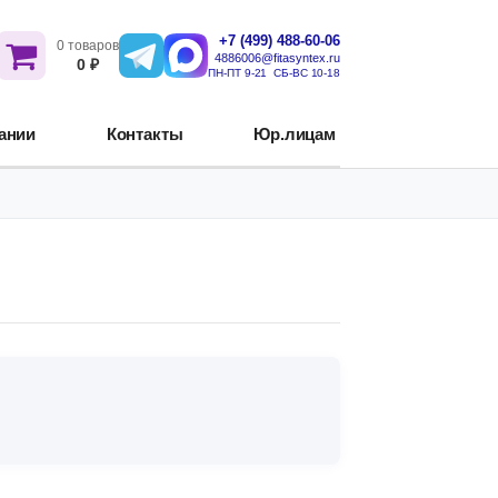
+7 (499) 488-60-06
0 товаров
4886006@fitasyntex.ru
0 ₽
ПН-ПТ 9-21 СБ-ВС 10-18
ании
Контакты
Юр.лицам