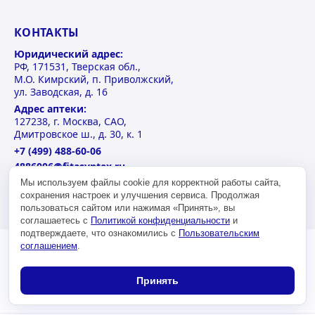
КОНТАКТЫ
Юридический адрес:
РФ, 171531, Тверская обл.,
М.О. Кимрский, п. Приволжский,
ул. Заводская, д. 16
Адрес аптеки:
127238, г. Москва, САО,
Дмитровское ш., д. 30, к. 1
+7 (499) 488-60-06
4886006@fitasyntex.ru
Пн-Пт: 09 – 21
Мы используем файлы cookie для корректной работы сайта,
сохранения настроек и улучшения сервиса. Продолжая
Сб-Вс: 10 – 18
пользоваться сайтом или нажимая «Принять», вы
соглашаетесь с
Политикой конфиденциальности
и
подтверждаете, что ознакомились с
Пользовательским
соглашением
.
Принять